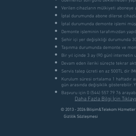
Ödemenizi son günü beklemeden yapabi
Verilen cihazların mülkiyeti aboneye ai
İptal durumunda abone dilerse cihazlar
İptal durumunda demonte işlemi müşte
Demonte işleminin tarafımızdan yapıl
Şehir içi yer değişikliği durumunda 30
Taşınma durumunda demonte ve montaj
Bir yıl içinde 3 ay (90 gün) interneti
Devam eden ileriki süreçte tekrar akt
Servis talep ücreti en az 500TL dir (M
Kurulum süresi ortalama 1 haftadır 
gün arasında değişiklik gösterebilir. 
Başvuru için 0 (544) 557 79 76 arayabil
Daha Fazla Bilgi İçin Tıklayı
© 2013 - 2026 Bilişim&Telekom Hizmetler
Gizlilik Sözleşmesi