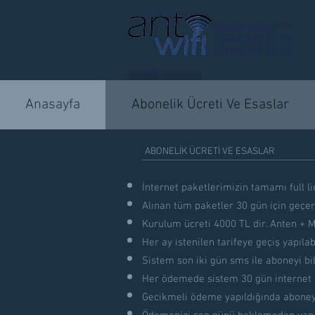
0 (264) 606 04 71
0 (544) 557 79 76
0 (850) 302 75 50
ANTWİFİ SAKARYA
Anasayfa
Abonelik Ücreti Ve Esaslar
ABONELİK ÜCRETİ VE ESASLAR
İnternet paketlerimizin tamamı full li
Alınan tüm paketler 30 gün için geçerl
Kurulum ücreti 4000 TL dir. Anten +
Her ay istenilen tarifeye geçiş yapılabi
Sistem son iki gün sms ile aboneyi bil
Her ödemede sistem 30 gün internet 
Gecikmeli ödeme yapıldığında aboney