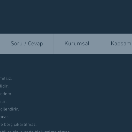
Soru / Cevap
Kurumsal
Kapsama
mitsiz.
idir.
 Modem
lir.
gilendirir.
açar.
e borç çıkartılmaz.