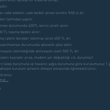
lirsiniz, sürede bir kısalma olmaz.
ttir.
ı iade edebilir, iade bedeli alınan ücretin %50 si dir.
ri tarfından yapılır.
ması durumunda 400TL servis ücreti alınır.
0 TL taşıma bedeli alınır.
 işlemi beraber istenirse ücret 600 TL dır.
n uzatılmaması durumunda abonelik iptal edilir.
ivasyon istenildiğinde aktivasyon üceti 500 TL dir
üşteri kaynaklı arıza, modem yer değişikliği v.b. durumlar)
arz talep durumuna ve havanın yağış durumuna göre kurulumunuz 1 g
Yaklaşık kurulum süresini önkayıt esnasında öğrenebilirsiniz.
irsiniz.
nız...
i