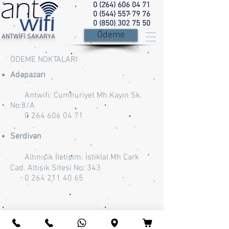
0 (264) 606 04 71
0 (544) 557 79 76
0 (850) 302 75 50
Ödeme
ANTWİFİ SAKARYA
ÖDEME NOKTALARI
Adapazarı
Antwifi: Cumhuriyet Mh Kayın Sk.
No:8/A
0 264 606 04 71
Serdivan
Altınışık İletişim: İstiklal Mh Çark
Cad. Altışık Sitesi No: 343
0 264 211 40 65
©
2013 - 2026
Bilişim&Telekom Hizmetleri